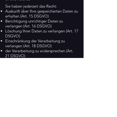
Sie haben jederzeit das Recht:
Auskunft über Ihre gespeicherten Daten zu
erhalten (Art. 15 DSGVO)
Berichtigung unrichtiger Daten zu
verlangen (Art. 16 DSGVO)
Löschung Ihrer Daten zu verlangen (Art. 17
DSGVO)
Einschränkung der Verarbeitung zu
verlangen (Art. 18 DSGVO)
der Verarbeitung zu widersprechen (Art.
21 DSGVO)
Datenübertragbarkeit zu verlangen (Art.
20 DSGVO)
Hierzu können Sie sich jederzeit an uns
wenden.
9. Beschwerderecht
Sie haben das Recht, sich bei einer
Datenschutzaufsichtsbehörde zu
beschweren.