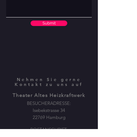
Submit
Nehmen Sie gerne
Kontakt zu uns auf
Theater Altes Heizkraftwerk
BESUCHERADRESSE:
Isebekstrasse 34
22769 Hamburg
POSTANSCHRIFT:
Plöner Str.10 / Gebäude M