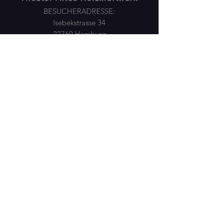
BESUCHERADRESSE:
Isebekstrasse 34
22769 Hamburg
POSTANSCHRIFT:
Plöner Str.10 / Gebäude M
22769 Hamburg -
040 89805775
Sie erreichen uns
Montag - Freitag:
8.30-10.00
Uhr
per mail 24/7:
info(at)Theater-Altes-
Heizkraftwerk.de