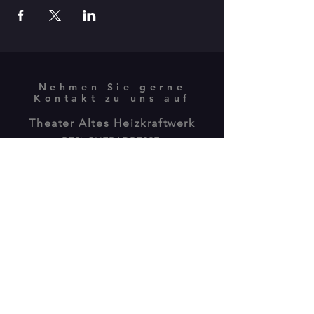
Nehmen Sie gerne
Kontakt zu uns auf
Theater Altes Heizkraftwerk
BESUCHERADRESSE:
Isebekstrasse 34
22769 Hamburg
POSTANSCHRIFT:
Plöner Str.10 / Gebäude M
22769 Hamburg -
040 89805775