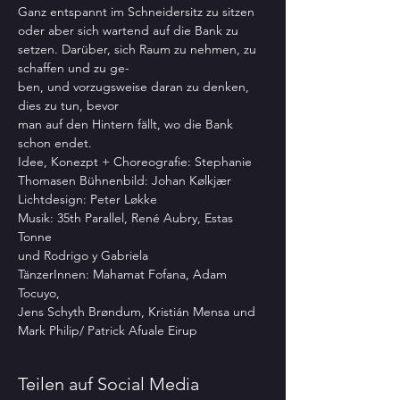
Ganz entspannt im Schneidersitz zu sitzen 
oder aber sich wartend auf die Bank zu 
setzen. Darüber, sich Raum zu nehmen, zu 
schaffen und zu ge-

ben, und vorzugsweise daran zu denken, 
dies zu tun, bevor

man auf den Hintern fällt, wo die Bank 
schon endet.
Idee, Konezpt + Choreografie: Stephanie 
Thomasen Bühnenbild: Johan Kølkjær

Lichtdesign: Peter Løkke

Musik: 35th Parallel, René Aubry, Estas 
Tonne
und Rodrigo y Gabriela

TänzerInnen: Mahamat Fofana, Adam 
Tocuyo,

Jens Schyth Brøndum, Kristián Mensa und 
Mark Philip/ Patrick Afuale Eirup
Teilen auf Social Media