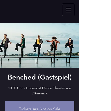
Benched (Gastspiel)
10.00 Uhr - Uppercut Dance Theater aus
Dänemark
Tickets Are Not on Sale