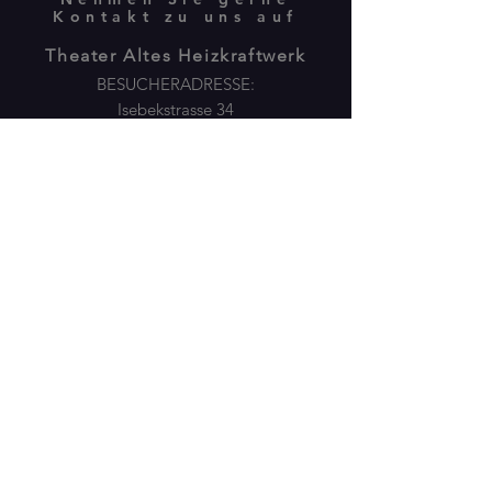
Kontakt zu uns auf
Theater Altes Heizkraftwerk
BESUCHERADRESSE:
Isebekstrasse 34
22769 Hamburg
POSTANSCHRIFT:
Plöner Str.10 / Gebäude M
22769 Hamburg -
040 89805775
Sie erreichen uns
Montag - Freitag:
8.30-10.00
Uhr
per mail 24/7: