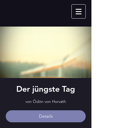
Der jüngste Tag
von Ödön von Horváth
Details