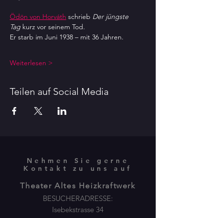
Ödön von Horváth
 schrieb 
Der jüngste 
Tag
 kurz vor seinem Tod.
Er starb im Juni 1938 – mit 36 Jahren.
Weiterlesen >
Teilen auf Social Media
Nehmen Sie gerne
Kontakt zu uns auf
Theater Altes Heizkraftwerk
BESUCHERADRESSE:
Isebekstrasse 34