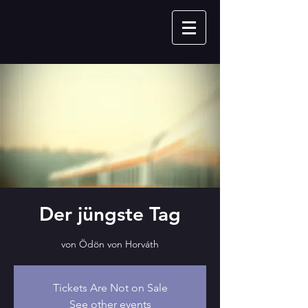
Der jüngste Tag
von Ödön von Horváth
Tickets Are Not on Sale
See other events