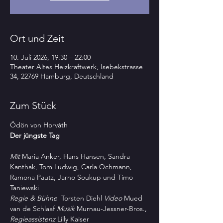
Ort und Zeit
10. Juli 2026, 19:30 – 22:00
Theater Altes Heizkraftwerk, Isebekstrasse
34, 22769 Hamburg, Deutschland
Zum Stück
Ödön von Horváth
Der jüngste Tag
Mit 
Maria Anker, Hans Hansen, Sandra 
Kanthak, Tom Ludwig, Carla Ochmann, 
Ramona Pautz, Jarno Soukup und Timo 
Taniewski
Regie & Bühne 
 Torsten Diehl 
Video
 Mued 
van de Schlaaf 
Musik
 Murnau-Jessner-Bros., 
Regieassistenz
 Lilly Kaiser