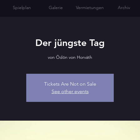
Spielplan
Galerie
Vermietungen
Archiv
Der jüngste Tag
von Ödön von Horváth
Tickets Are Not on Sale
See other events