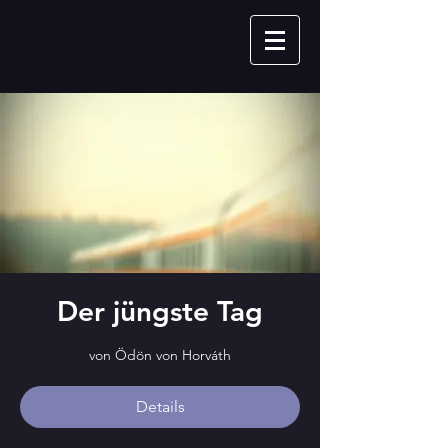
Der jüngste Tag
von Ödön von Horváth
Details