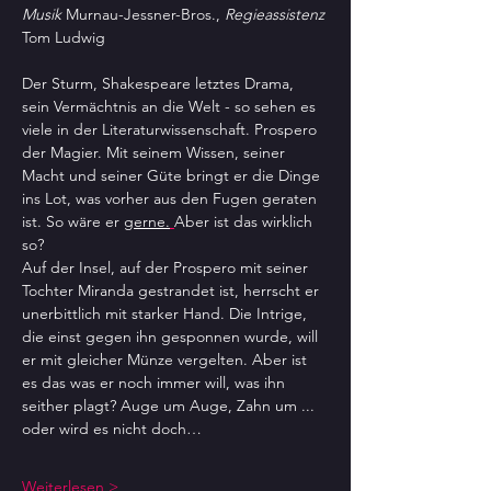
Musik
 Murnau-Jessner-Bros., 
Regieassistenz
Tom Ludwig
Der Sturm, Shakespeare letztes Drama, 
sein Vermächtnis an die Welt - so sehen es 
viele in der Literaturwissenschaft. Prospero 
der Magier. Mit seinem Wissen, seiner 
Macht und seiner Güte bringt er die Dinge 
ins Lot, was vorher aus den Fugen geraten 
ist. So wäre er 
gerne.
Aber ist das wirklich 
so? 
Auf der Insel, auf der Prospero mit seiner 
Tochter Miranda gestrandet ist, herrscht er 
unerbittlich mit starker Hand. Die Intrige, 
die einst gegen ihn gesponnen wurde, will 
er mit gleicher Münze vergelten. Aber ist 
es das was er noch immer will, was ihn 
seither plagt? Auge um Auge, Zahn um ... 
oder wird es nicht doch…
Weiterlesen >