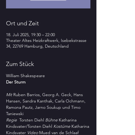
Ort und Zeit
18. Juli 2025, 19:30 – 22:00
Theater Altes Heizkraftwerk, Isebekstrasse
34, 22769 Hamburg, Deutschland
Zum Stück
William Shakespeare
Der Sturm
Mit 
Ruben Barrios, Georg A. Geck, Hans 
Hansen, Sandra Kanthak, Carla Ochmann, 
Ramona Pautz, Jarno Soukup und Timo 
Taniewski
Regie 
 Torsten Diehl 
Bühne
 Katharina 
Kindsvater/Torsten Diehl 
Kostüme
 Katharina 
Kindsvater 
Video
 Mued van de Schlaaf 