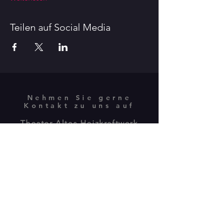
Teilen auf Social Media
Nehmen Sie gerne
Kontakt zu uns auf
Theater Altes Heizkraftwerk
BESUCHERADRESSE:
Isebekstrasse 34
22769 Hamburg
POSTANSCHRIFT:
Plöner Str.10 / Gebäude M
22769 Hamburg -
040 89805775