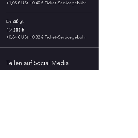
+1,05 € USt.
+0,40 € Ticket-Servicegebühr
Ermäßigt
12,00 €
+0,84 € USt.
+0,32 € Ticket-Servicegebühr
Teilen auf Social Media
Nehmen Sie gerne
Kontakt zu uns auf
Theater Altes Heizkraftwerk
BESUCHERADRESSE:
Isebekstrasse 34