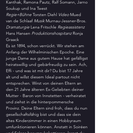
Kanthak, Ramona Pautz, Ralf Somann, Jarno 
Soukup und Ina Twest
Regie+Bühne
 Torsten Diehl 
Video
 Mued 
van de Schlaaf 
Musik
 Murnau-Jessner-Bros. 
Dramaturgie
 Lena Fritschle 
Regieassistenz
Hans Hansen 
Produktionshospitanz
 Ronja 
Graack
Es ist 1894, schon verrückt. Wir stehen am 
Anfang der Wilhelminischen Epoche. Eine 
junge Dame aus gutem Hause hat gefälligst 
heiratswillig und gebärfreudig zu sein. Ach, 
Effi - und was ist mit dir? Du bist 17 Jahre 
alt und willst diesem Ideal partout nicht 
entsprechen. Wirst von deinen Eltern an 
den 21 Jahre älteren Ex-Geliebten deiner 
Mutter - Baron von Innstetten - verheiratet 
und ziehst in die hinterpommersche 
Provinz. Deine Eltern sind froh, dass du nun 
gesellschaftsfähig bist und dass sie dein 
altes Kinderzimmer in einen Hobbyraum 
umfunktionieren können. Anstatt in Soiréen 