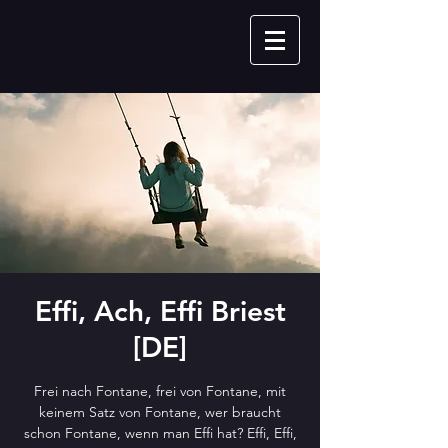
Effi, Ach, Effi Briest
[DE]
Frei nach Fontane, frei von Fontane, mit
keinem Satz von Fontane, wer braucht
schon Fontane, wenn man Effi hat? Effi, Effi,