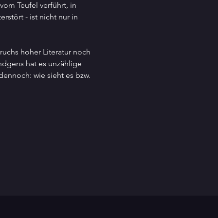
om Teufel verführt, in 
tört - ist nicht nur in 
uchs hoher Literatur noch 
ündgens hat es unzählige 
ennoch: wie sieht es bzw. 