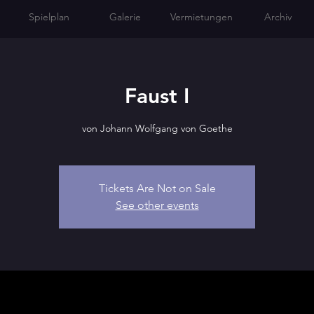
Spielplan
Galerie
Vermietungen
Archiv
Faust I
von Johann Wolfgang von Goethe
Tickets Are Not on Sale
See other events