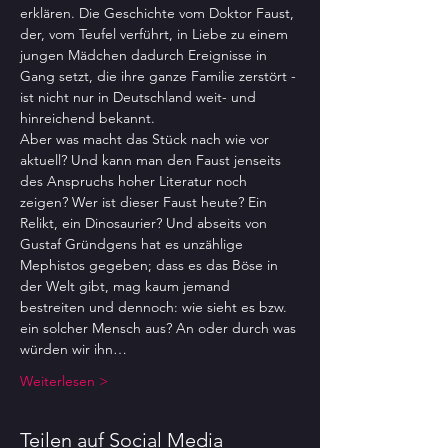
erklären. Die Geschichte vom Doktor Faust, 
der, vom Teufel verführt, in Liebe zu einem 
jungen Mädchen dadurch Ereignisse in 
Gang setzt, die ihre ganze Familie zerstört - 
ist nicht nur in Deutschland weit- und 
hinreichend bekannt.
Aber was macht das Stück nach wie vor 
aktuell? Und kann man den Faust jenseits 
des Anspruchs hoher Literatur noch 
zeigen? Wer ist dieser Faust heute? Ein 
Relikt, ein Dinosaurier? Und abseits von 
Gustaf Gründgens hat es unzählige 
Mephistos gegeben; dass es das Böse in 
der Welt gibt, mag kaum jemand 
bestreiten und dennoch: wie sieht es bzw. 
ein solcher Mensch aus? An oder durch was 
würden wir ihn…
Weiterlesen >
Teilen auf Social Media