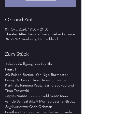
Ort und Zeit
04. Okt. 2024, 19:00 – 21:50
Theater Altes Heizkraftwerk, Isebeckstrasse
34, 22769 Hamburg, Deutschland
Zum Stück
Johann Wolfgang von Goethe
Faust I
Mit 
Ruben Barrios, Yen Ngo-Burmester, 
Georg A. Geck, Hans Hansen, Sandra 
Kanthak, Ramona Pautz, Jarno Soukup und 
Timo Taniewski
Regie+Bühne
 Torsten Diehl 
Video
 Mued 
van de Schlaaf 
Musik
 Murnau-Jessner-Bros., 
Regieassistenz
 Carla Ochman
Goethes Drama muss man fast nicht mehr 