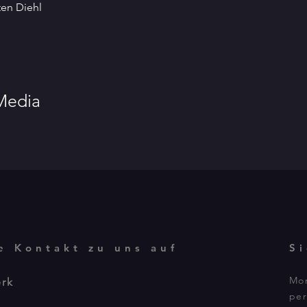
ten Diehl
 Media
e Kontakt zu uns auf
S
Mon
erk
per