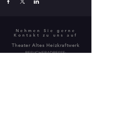
Nehmen Sie gerne
Kontakt zu uns auf
Theater Altes Heizkraftwerk
BESUCHERADRESSE:
Isebekstrasse 34
22769 Hamburg
POSTANSCHRIFT:
Plöner Str.10 / Gebäude M
22769 Hamburg -
040 89805775