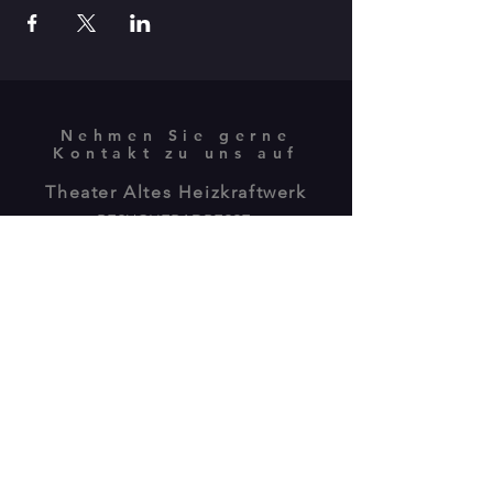
Nehmen Sie gerne
Kontakt zu uns auf
Theater Altes Heizkraftwerk
BESUCHERADRESSE:
Isebekstrasse 34
22769 Hamburg
POSTANSCHRIFT:
Plöner Str.10 / Gebäude M
22769 Hamburg -
040 89805775