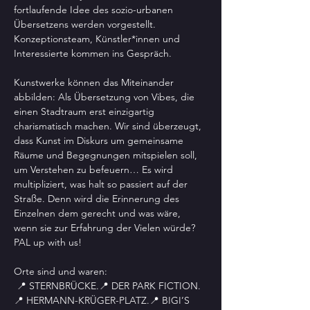
fortlaufende Idee des sozio-urbanen 
Übersetzens werden vorgestellt. 
Konzeptionsteam, Künstler*innen und 
Interessierte kommen ins Gespräch. 
Kunstwerke können das Miteinander 
abbilden: Als Übersetzung von Vibes, die 
einen Stadtraum erst einzigartig 
charismatisch machen. Wir sind überzeugt, 
dass Kunst im Diskurs um gemeinsame 
Räume und Begegnungen mitspielen soll, 
um Verstehen zu befeuern… Es wird 
multipliziert, was halt so passiert auf der 
Straße. Denn wird die Erinnerung des 
Einzelnen dem gerecht und was wäre, 
wenn sie zur Erfahrung der Vielen würde? 
PAL up with us!
Orte sind und waren:
 📍 STERNBRÜCKE.📍 DER PARK FICTION.
📍 HERMANN-KRÜGER-PLATZ.📍 BIGI’S 