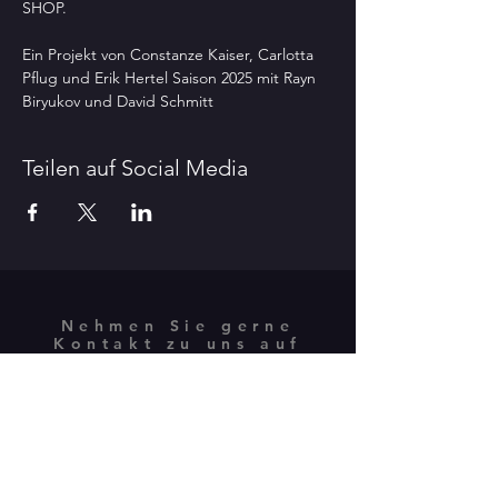
SHOP. 
Ein Projekt von Constanze Kaiser, Carlotta 
Pflug und Erik Hertel Saison 2025 mit Rayn 
Biryukov und David Schmitt
Teilen auf Social Media
Nehmen Sie gerne
Kontakt zu uns auf
Theater Altes Heizkraftwerk
BESUCHERADRESSE:
Isebekstrasse 34
22769 Hamburg