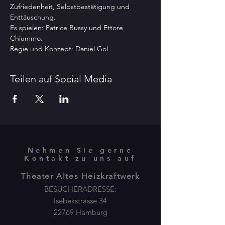
Zufriedenheit, Selbstbestätigung und 
Enttäuschung.
Es spielen: Patrice Bussy und Ettore 
Chiummo.

Regie und Konzept: Daniel Gol
Teilen auf Social Media
Nehmen Sie gerne
Kontakt zu uns auf
Theater Altes Heizkraftwerk
BESUCHERADRESSE:
Isebekstrasse 34
22769 Hamburg